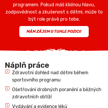
programem. Pokud máš klidnou hlavu,
zodpovědnost a zkušenost s dětmi, může to
být role právě pro tebe.
MÁM ZÁJEM O TUHLE POZICI!
Náplň práce
Zdravotní dohled nad dětmi během
sportovního programu
Ošetřování drobných poranění a běžných
zdravotních obtíží
Vydávání a evidence léků